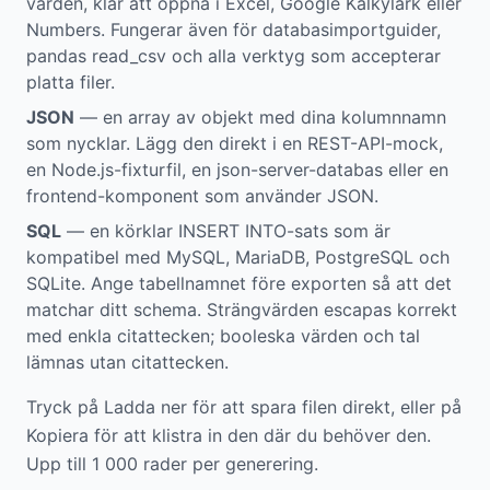
värden, klar att öppna i Excel, Google Kalkylark eller
Numbers. Fungerar även för databasimportguider,
pandas read_csv och alla verktyg som accepterar
platta filer.
JSON
— en array av objekt med dina kolumnnamn
som nycklar. Lägg den direkt i en REST-API-mock,
en Node.js-fixturfil, en json-server-databas eller en
frontend-komponent som använder JSON.
SQL
— en körklar INSERT INTO-sats som är
kompatibel med MySQL, MariaDB, PostgreSQL och
SQLite. Ange tabellnamnet före exporten så att det
matchar ditt schema. Strängvärden escapas korrekt
med enkla citattecken; booleska värden och tal
lämnas utan citattecken.
Tryck på Ladda ner för att spara filen direkt, eller på
Kopiera för att klistra in den där du behöver den.
Upp till 1 000 rader per generering.