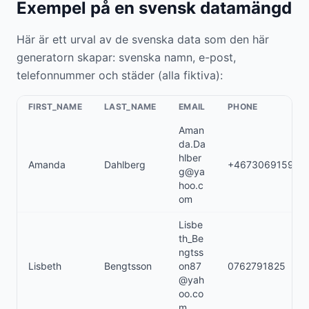
Exempel på en svensk datamängd
Här är ett urval av de svenska data som den här
generatorn skapar: svenska namn, e-post,
telefonnummer och städer (alla fiktiva):
FIRST_NAME
LAST_NAME
EMAIL
PHONE
Aman
da.Da
hlber
Amanda
Dahlberg
+46730691594
g@ya
hoo.c
om
Lisbe
th_Be
ngtss
Lisbeth
Bengtsson
on87
0762791825
@yah
oo.co
m