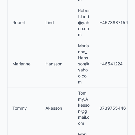
Rober
t.Lind
Robert
Lind
@yah
+46738871591
oo.co
m
Maria
nne_
Hans
Marianne
Hansson
son@
+46541224
yaho
o.co
m
Tom
my.A
kesso
Tommy
Åkesson
0739755446
n@g
mail.c
om
Mari