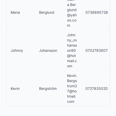
a.Ber
glund
Maria
Berglund
0736895728
@yah
oo.co
m
John
ny_Jo
hanss
Johnny
Johansson
on90
0702783607
@hot
mail.c
om
Kevin.
Bergs
trom2
Kevin
Bergström
0727835020
7@ho
tmail.
com