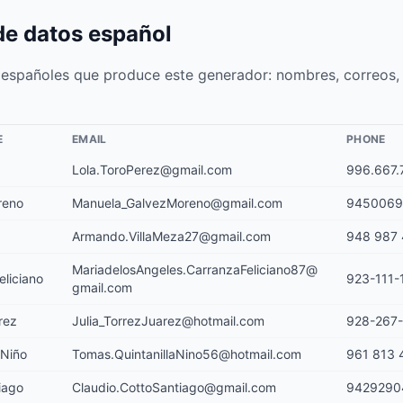
de datos español
 españoles que produce este generador: nombres, correos,
E
EMAIL
PHONE
Lola.ToroPerez@gmail.com
996.667.
reno
Manuela_GalvezMoreno@gmail.com
9450069
Armando.VillaMeza27@gmail.com
948 987 
MariadelosAngeles.CarranzaFeliciano87@
eliciano
923-111-
gmail.com
rez
Julia_TorrezJuarez@hotmail.com
928-267
 Niño
Tomas.QuintanillaNino56@hotmail.com
961 813 
iago
Claudio.CottoSantiago@gmail.com
9429290