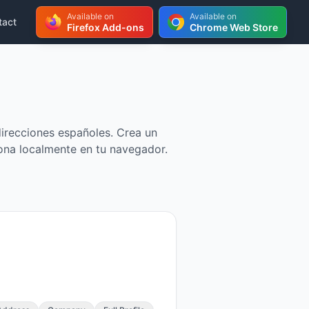
Available on
Available on
tact
Firefox Add-ons
Chrome Web Store
CSV, JSON, or
r
ersonas
direcciones españoles. Crea un
ona localmente en tu navegador.
or
ted by
rator
for testing —
check digits