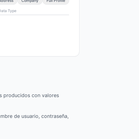
Address
Company
Full Profile
Data Type
os producidos con valores
mbre de usuario, contraseña,