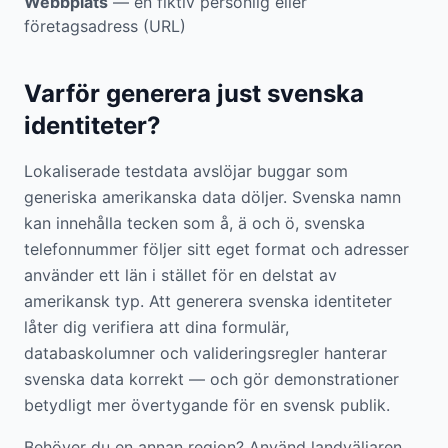
Webbplats
— en fiktiv personlig eller
företagsadress (URL)
Varför generera just svenska
identiteter?
Lokaliserade testdata avslöjar buggar som
generiska amerikanska data döljer. Svenska namn
kan innehålla tecken som å, ä och ö, svenska
telefonnummer följer sitt eget format och adresser
använder ett län i stället för en delstat av
amerikansk typ. Att generera svenska identiteter
låter dig verifiera att dina formulär,
databaskolumner och valideringsregler hanterar
svenska data korrekt — och gör demonstrationer
betydligt mer övertygande för en svensk publik.
Behöver du en annan region? Använd landväljaren