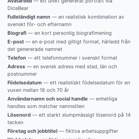
Avatarbild
— ett unikt genererat porträtt via
DiceBear
Fullständigt namn
— en realistisk kombination av
svenskt för- och efternamn
Biografi
— en kort personlig biografimening
E-post
— en e-post med giltigt format, härledd från
det genererade namnet
Telefon
— ett telefonnummer i svenskt format
Adress
— en svensk adress med stad, län och
postnummer
Födelsedatum
— ett realistiskt födelsedatum för en
vuxen mellan 18 och 70 år
Användarnamn och social handle
— enhetliga
handles som matchar namnstilen
Lösenord
— ett starkt slumpmässigt lösenord på 14
tecken
Företag och jobbtitel
— fiktiva arbetsuppgifter