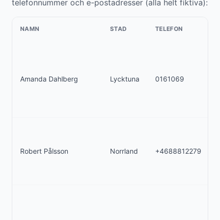
telefonnummer och e-postadresser (alla helt fiktiva):
NAMN
STAD
TELEFON
Amanda Dahlberg
Lycktuna
0161069
Robert Pålsson
Norrland
+4688812279
a
a