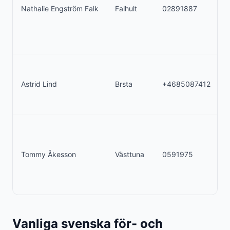
Nathalie Engström Falk
Falhult
02891887
A
Astrid Lind
Brsta
+4685087412
m
Tommy Åkesson
Västtuna
0591975
a
Vanliga svenska för- och