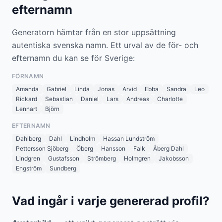
efternamn
Generatorn hämtar från en stor uppsättning
autentiska svenska namn. Ett urval av de för- och
efternamn du kan se för Sverige:
FÖRNAMN
Amanda
Gabriel
Linda
Jonas
Arvid
Ebba
Sandra
Leo
Rickard
Sebastian
Daniel
Lars
Andreas
Charlotte
Lennart
Björn
EFTERNAMN
Dahlberg
Dahl
Lindholm
Hassan Lundström
Pettersson Sjöberg
Öberg
Hansson
Falk
Åberg Dahl
Lindgren
Gustafsson
Strömberg
Holmgren
Jakobsson
Engström
Sundberg
Vad ingår i varje genererad profil?