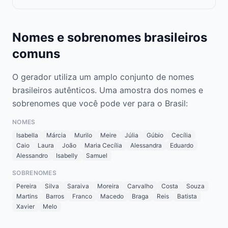
Nomes e sobrenomes brasileiros
comuns
O gerador utiliza um amplo conjunto de nomes
brasileiros autênticos. Uma amostra dos nomes e
sobrenomes que você pode ver para o Brasil:
NOMES
Isabella
Márcia
Murilo
Meire
Júlia
Gúbio
Cecília
Caio
Laura
João
Maria Cecília
Alessandra
Eduardo
Alessandro
Isabelly
Samuel
SOBRENOMES
Pereira
Silva
Saraiva
Moreira
Carvalho
Costa
Souza
Martins
Barros
Franco
Macedo
Braga
Reis
Batista
Xavier
Melo